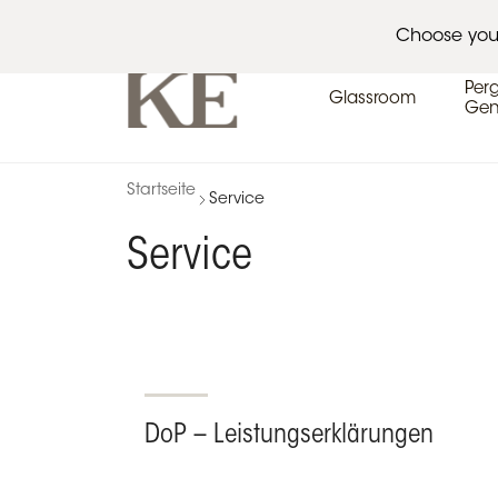
Architekten
Veranstaltungskalender
Pres
Choose you
Per
Glassroom
Gen
Startseite
Service
Service
DoP – Leistungserklärungen