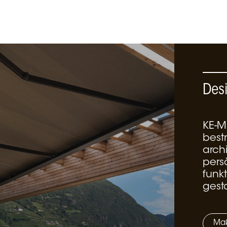
Des
KE-M
best
arch
pers
funk
gesta
Maß