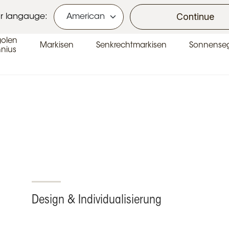
se
Continue
r langauge:
golen
Markisen
Senkrechtmarkisen
Sonnenseg
nius
Design & Individualisierung