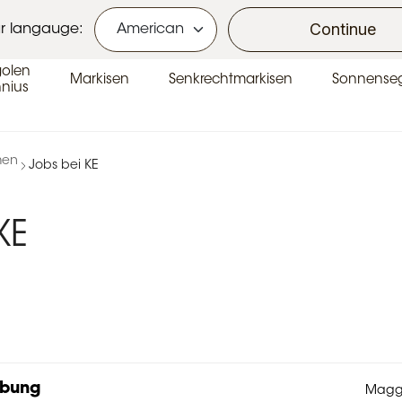
se
Continue
r langauge:
golen
Markisen
Senkrechtmarkisen
Sonnenseg
nius
men
Jobs bei KE
KE
rbung
Maggi