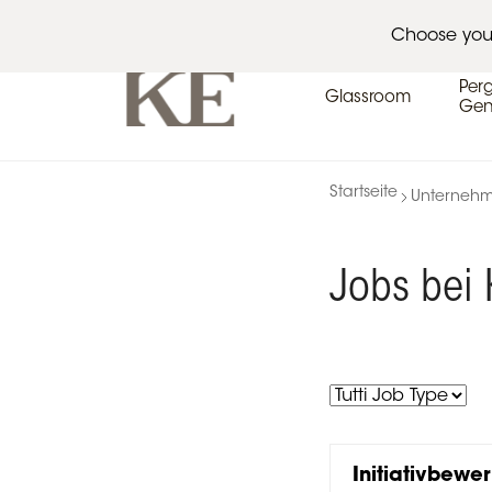
Architekten
Veranstaltungskalender
Pres
Choose you
Per
Glassroom
Gen
Startseite
Unterneh
Jobs bei 
Tutti
Job
Type
Initiativbewe