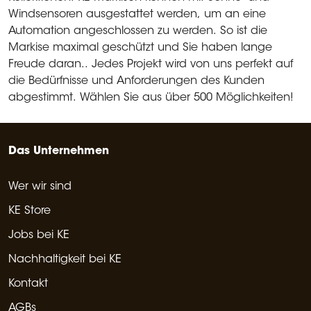
Windsensoren ausgestattet werden, um an eine
Automation angeschlossen zu werden. So ist die
Markise maximal geschützt und Sie haben lange
Freude daran.
. Jedes Projekt wird von uns perfekt auf
die Bedürfnisse und Anforderungen des Kunden
abgestimmt. Wählen Sie aus über 500 Möglichkeiten!
Das Unternehmen
Wer wir sind
KE Store
Jobs bei KE
Nachhaltigkeit bei KE
Kontakt
AGBs