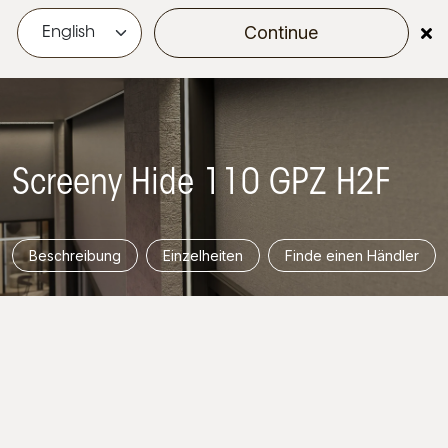
Continue
menu
Screeny Hide 110 GPZ H2F
Beschreibung
Einzelheiten
Finde einen Händler