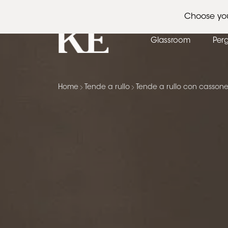
Architetti
Eventi
News
Choose yo
Glassroom
Per
Home
Tende a rullo
Tende a rullo con cassone