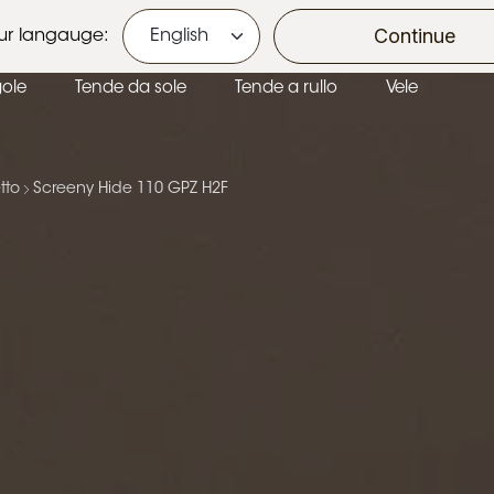
Ecobonus e Bonus Casa
Continue
ur langauge:
gole
Tende da sole
Tende a rullo
Vele
tto
Screeny Hide 110 GPZ H2F