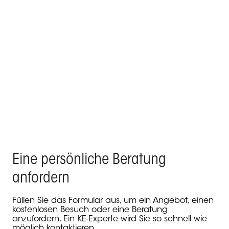
KE gestaltet den Pool-Loungebereich und die
Outdoor-Dachterrasse einer Villa im Zentrum von
Madrid
Produkte Kedry Prime, Kedry Skylife, Line Glass - Residenza
Privata, Madrid
Eine persönliche Beratung
anfordern
Füllen Sie das Formular aus, um ein Angebot, einen
kostenlosen Besuch oder eine Beratung
anzufordern. Ein KE-Experte wird Sie so schnell wie
möglich kontaktieren.