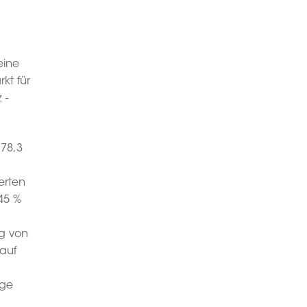
eine
kt für
 -
 78,3
ierten
45 %
eg von
 auf
ige