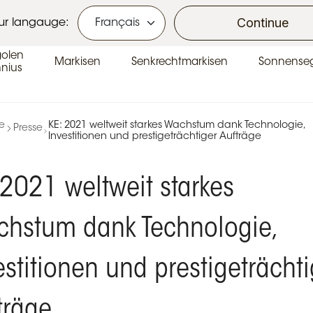
se
Continue
ur langauge:
golen
Markisen
Senkrechtmarkisen
Sonnenseg
nius
te
KE: 2021 weltweit starkes Wachstum dank Technologie,
Presse
Investitionen und prestigeträchtiger Aufträge
 2021 weltweit starkes
hstum dank Technologie,
estitionen und prestigeträchti
träge