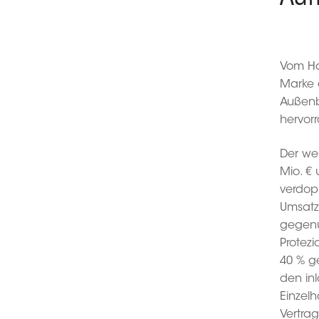
Vom Ha
Marke 
Außenb
hervor
Der we
Mio. € 
verdopp
Umsatz
gegenü
Protezi
40 % g
den in
Einzel
Vertrag