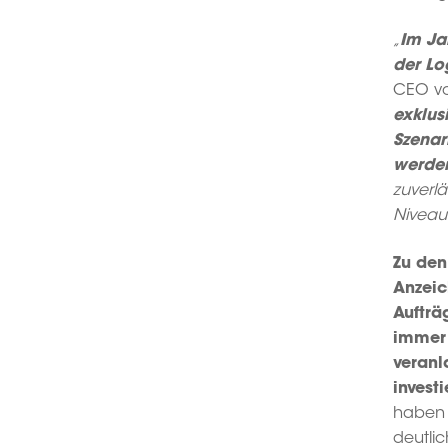
„
Im Ja
der Lo
CEO v
exklus
Szenar
werde
zuverl
Niveau
Zu den
Anzeic
Aufträ
immer 
veranl
invest
haben d
deutlic