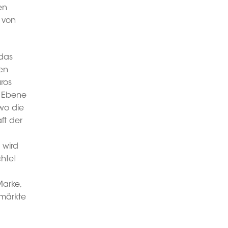
en
 von
 das
en
ros
r Ebene
wo die
ft der
 wird
chtet
Marke,
märkte