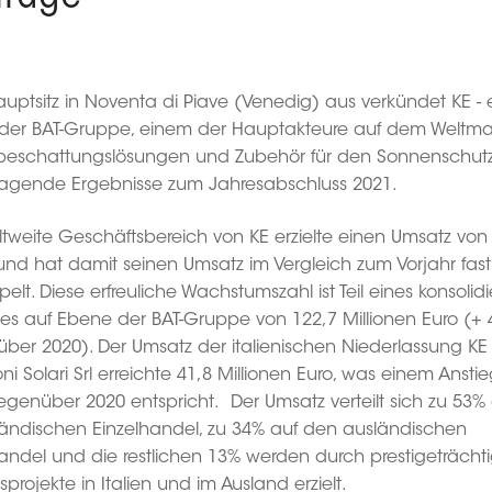
uptsitz in Noventa di Piave (Venedig) aus verkündet KE - 
der BAT-Gruppe, einem der Hauptakteure auf dem Weltmar
eschattungslösungen und Zubehör für den Sonnenschutz
ragende Ergebnisse zum Jahresabschluss 2021.
ltweite Geschäftsbereich von KE erzielte einen Umsatz von
und hat damit seinen Umsatz im Vergleich zum Vorjahr fast
elt. Diese erfreuliche Wachstumszahl ist Teil eines konsolid
es auf Ebene der BAT-Gruppe von 122,7 Millionen Euro (+ 
ber 2020). Der Umsatz der italienischen Niederlassung KE
oni Solari Srl erreichte 41,8 Millionen Euro, was einem Ansti
egenüber 2020 entspricht. Der Umsatz verteilt sich zu 53%
ländischen Einzelhandel, zu 34% auf den ausländischen
handel und die restlichen 13% werden durch prestigeträcht
sprojekte in Italien und im Ausland erzielt.