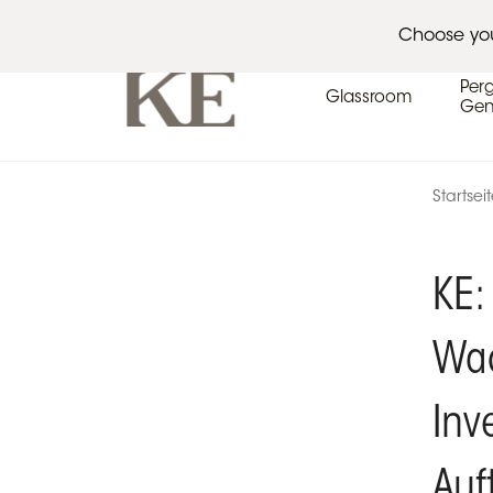
Architekten
Veranstaltungskalender
Pres
Choose yo
Per
Glassroom
Gen
Startsei
KE:
Wac
Inv
Auf