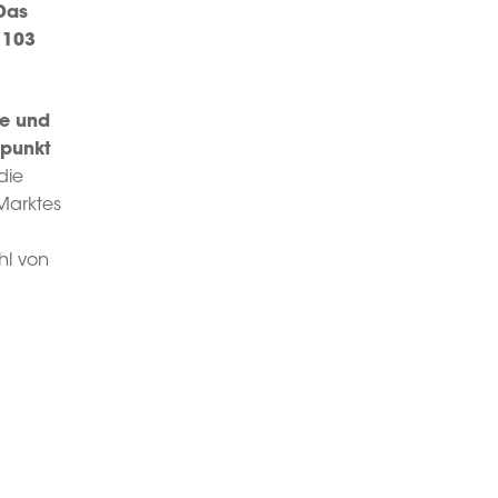
Das
 103
ie und
zpunkt
die
Marktes
hl von