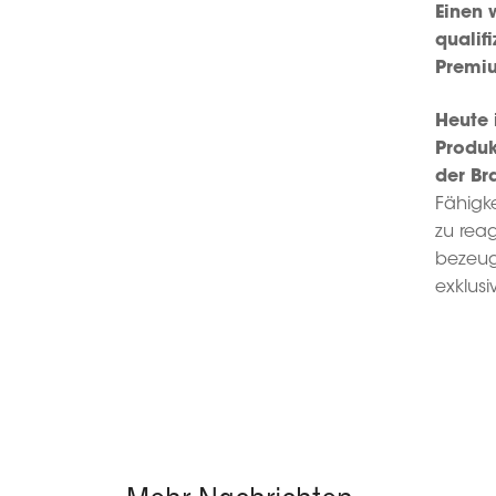
Einen 
qualif
Premiu
Heute 
Produk
der Br
Fähigk
zu reag
bezeug
exklusi