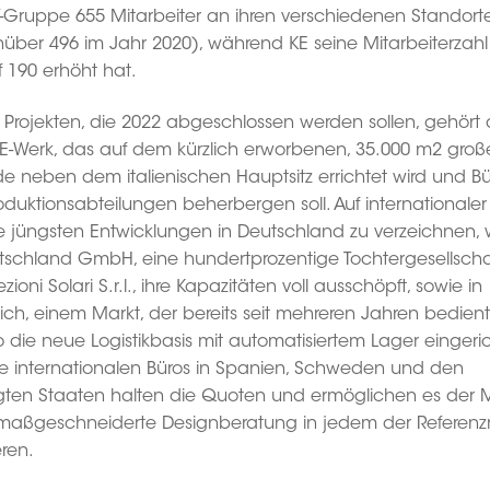
T-Gruppe 655 Mitarbeiter an ihren verschiedenen Standort
über 496 im Jahr 2020), während KE seine Mitarbeiterzahl
 190 erhöht hat.
 Projekten, die 2022 abgeschlossen werden sollen, gehört
E-Werk, das auf dem kürzlich erworbenen, 35.000 m2 groß
e neben dem italienischen Hauptsitz errichtet wird und Bü
oduktionsabteilungen beherbergen soll. Auf internationale
ie jüngsten Entwicklungen in Deutschland zu verzeichnen, 
tschland GmbH, eine hundertprozentige Tochtergesellscha
ezioni Solari S.r.l., ihre Kapazitäten voll ausschöpft, sowie in
ich, einem Markt, der bereits seit mehreren Jahren bedient
 die neue Logistikbasis mit automatisiertem Lager eingeri
Die internationalen Büros in Spanien, Schweden und den
igten Staaten halten die Quoten und ermöglichen es der 
maßgeschneiderte Designberatung in jedem der Referenz
ren.