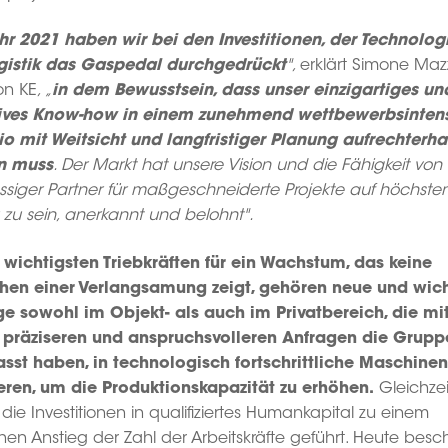
hr 2021 haben wir bei den Investitionen, der Technolog
gistik das Gaspedal durchgedrückt
",
erklärt Simone Maz
on KE
, „
in dem Bewusstsein, dass unser einzigartiges un
ives Know-how in einem zunehmend wettbewerbsinten
io mit Weitsicht und langfristiger Planung aufrechterha
n muss
. Der Markt hat unsere Vision und die Fähigkeit von 
ässiger Partner für maßgeschneiderte Projekte auf höchst
 zu sein, anerkannt und belohnt".
 wichtigsten Triebkräften für ein Wachstum, das keine
hen einer Verlangsamung zeigt, gehören neue und wic
ge sowohl im Objekt- als auch im Privatbereich, die mi
präziseren und anspruchsvolleren Anfragen die Grupp
asst haben, in technologisch fortschrittliche Maschinen
ieren, um die Produktionskapazität zu erhöhen.
Gleichzei
ie Investitionen in qualifiziertes Humankapital zu einem
hen Anstieg der Zahl der Arbeitskräfte geführt. Heute besch