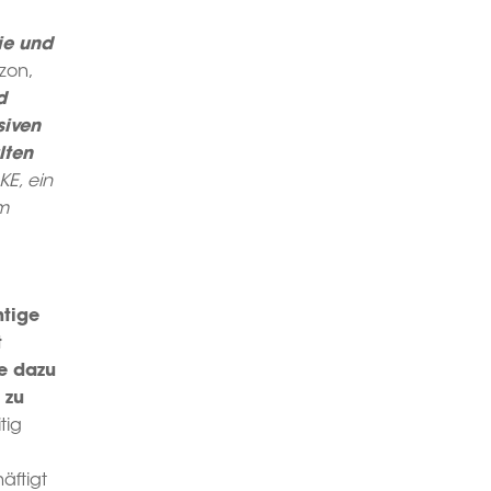
ie und
zon,
d
siven
lten
KE, ein
em
htige
t
e dazu
 zu
tig
äftigt