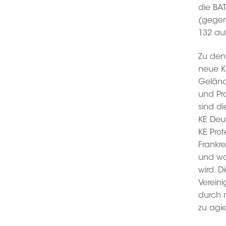
die BA
(gegen
132 auf
Zu den
neue K
Geländ
und Pr
sind d
KE Deu
KE Prot
Frankre
und wo
wird. 
Verein
durch 
zu agie