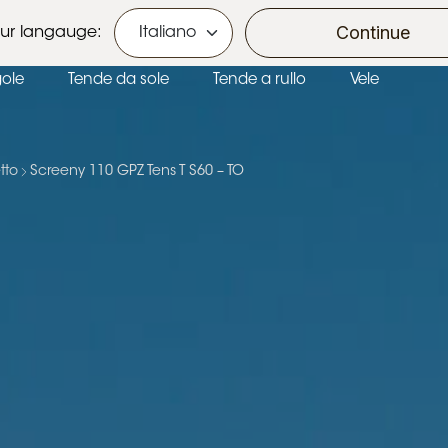
Ecobonus e Bonus Casa
Continue
ur langauge:
gole
Tende da sole
Tende a rullo
Vele
tto
Screeny 110 GPZ Tens T S60 – TO