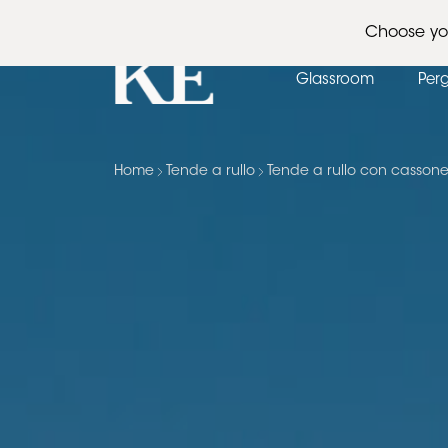
Architetti
Eventi
News
Choose yo
Glassroom
Per
Home
Tende a rullo
Tende a rullo con cassone