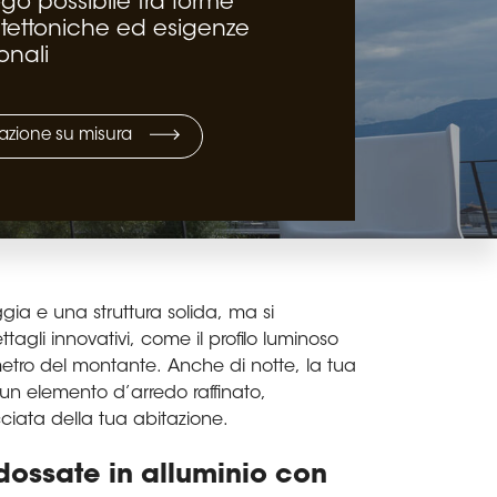
go possibile tra forme
itettoniche ed esigenze
onali
azione su misura
ggia e una struttura solida, ma si
tagli innovativi, come il profilo luminoso
metro del montante. Anche di notte, la tua
un elemento d’arredo raffinato,
cciata della tua abitazione.
ossate in alluminio con