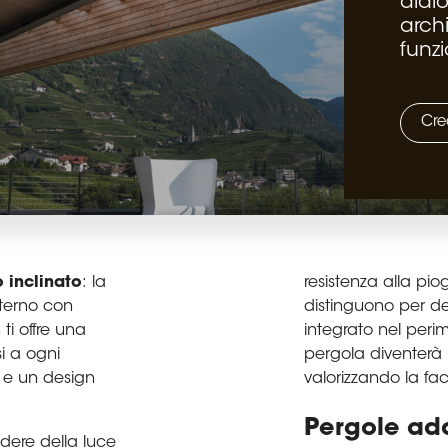
dialo
arch
funzi
Cre
 inclinato
: la
resistenza alla pio
sterno con
distinguono per det
ti offre una
integrato nel peri
i a ogni
pergola diventerà 
 e un design
valorizzando la fa
Pergole add
dere della luce