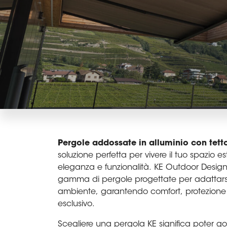
Pergole addossate in alluminio con tetto
soluzione perfetta per vivere il tuo spazio e
eleganza e funzionalità. KE Outdoor Design 
gamma di pergole progettate per adattars
ambiente, garantendo comfort, protezione
esclusivo.
Scegliere una pergola KE significa poter go