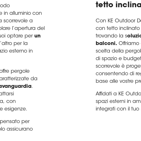
tetto incli
modo
e in alluminio con
Con KE Outdoor De
a scorrevole a
con tetto inclinato
are l’apertura del
trovando la s
oluzi
Puoi optare per
un
balconi.
Offriamo 
’altro per la
scelta della pergo
azio esterno in
di spazio e budge
scorrevole è proget
 offre pergole
consentendo di rego
caratterizzate da
base alle vostre pr
’avanguardia
.
Affidati a KE Outd
ttarsi
spazi esterni in am
sa, con
integrati con il tuo s
ue esigenze.
è pensato per
lo assicurano