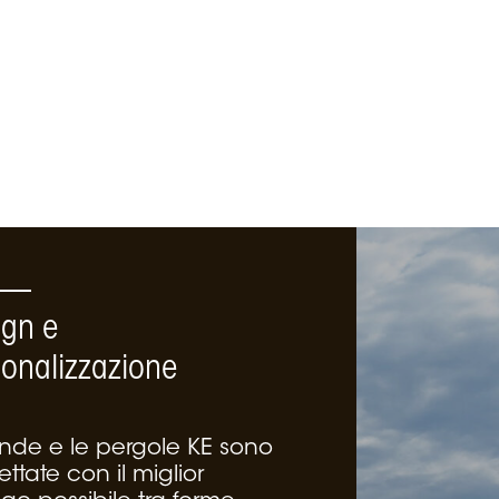
ign e
sonalizzazione
ende e le pergole KE sono
ttate con il miglior