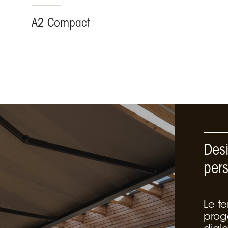
A2 Compact
Des
per
Le t
proge