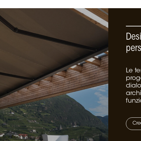
Des
per
Le t
proge
dialo
arch
funzi
Cre