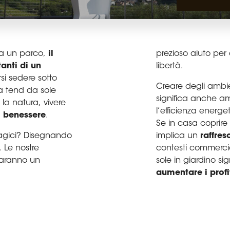
ia un parco,
il
prezioso aiuto per
anti di un
libertà.
si sedere sotto
Creare degli ambie
a tend da sole
significa anche amp
n la natura, vivere
l’efficienza energet
i benessere
.
Se in casa coprire l
agici? Disegnando
implica un
raffre
. Le nostre
contesti commercia
aranno un
sole in giardino si
aumentare i profit