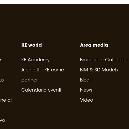
KE world
Area media
e
KE Academy
Brochure e Cataloghi
Architetti - KE come
BIM & 3D Models
us
partner
Blog
Calendario eventi
News
one di
Video
ivo