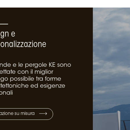
ign e
sonalizzazione
ende e le pergole KE sono
ttate con il miglior
go possibile tra forme
itettoniche ed esigenze
onali
azione su misura