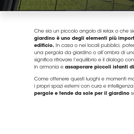
Che sia un piccolo angolo di relax o che s
giardino
è
uno degli elementi pi
ù
import
edificio.
In casa o nei locali pubblici, poter
una pergola da giardino o all’ombra di un
significa ritrovare l’equilibrio e il dialogo co
in armonia e
assaporare piccoli istanti d
Come ottenere questi luoghi e momenti m
i propri spazi esterni con cura e intelligenza
pergole e tende da sole per il giardino
s