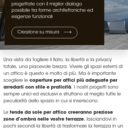
progettate con il miglior dialogo
possibile tra forme architettoniche ed
esigenze funzionali
Creazione su misura
Una vista da togliere il fiato, la libertà e la privacy
totale, una piacevole brezza. Vivere gli spazi esterni di
un attico è questo e molto di più. Ma è importante
scegliere le
coperture per attici più adeguate per
arredarli con stile e praticità
. I nostri progetti sono
sempre unici ed esclusivi e sfruttano al meglio tutte le
peculiarità dello spazio in cui si inseriscono.
Le
tende da sole per attico creeranno preziose
zone d’ombra nelle vostre terrazze
, lasciandovi in
pochi secondi la libertà di trasformare la terrazza in un