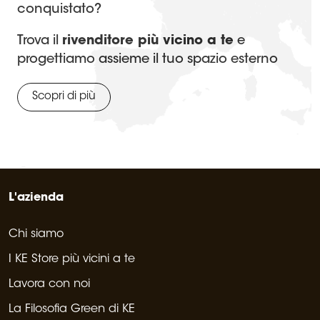
conquistato?
Trova il
rivenditore più vicino a te
e
progettiamo assieme il tuo spazio esterno
Scopri di più
L'azienda
Chi siamo
I KE Store più vicini a te
Lavora con noi
La Filosofia Green di KE