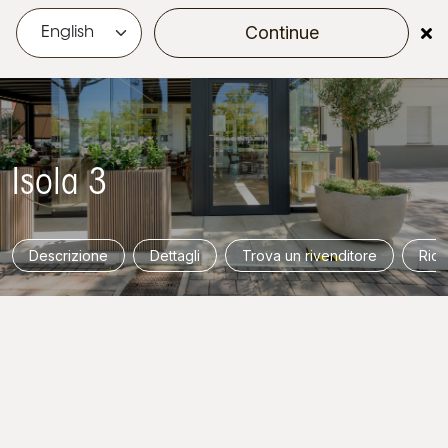
Continue
menu
Isola 3
Descrizione
Dettagli
Trova un rivenditore
Rich