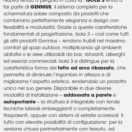
Nuova tenda a pergola in casa KE:
ISOLA 3
entra a
far parte di
GENNIUS
, il sistema completo per la
schermatura solare composto da prodotti che
combinano perfettamente eleganza e design con
flessibilità e modularità. Grazie a queste caratteristiche
fondamentali di progettazione, Isola 3 – così come tutti
gli altri prodotti Gennius – rendono fruibili nel massimo
comfort gli spazi outdoor, moltiplicando gli ambienti
abitativi o le aree utilizzabili da bar, ristoranti, alberghi
ed esercizi commerciali. Isola 3 si distingue per la
caratteristica forma del
tetto ad arco ribassato
, che
permette di diminuire l’ingombro in altezza e di
migliorarne l’aspetto estetico, rendendolo un prodotto
unico nel suo genere. Disponibile in due diverse
modalità di installazione –
addossata a parete
e
autoportante
– la struttura è integrabile con tende
tecniche laterali ombreggianti o completamente
trasparenti, oppure con sistemi di vetrate scorrevoli. Il
tutto con elevate possibilità di configurazione: per la
versione chiusa perimetralmente con tessuto, ad