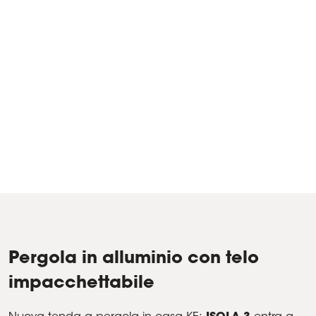
KE crea una nuova area benessere in una casa
privata ad Arroyomolinos, Madrid
Prodotti Isola 3, Vetrate scorrevoli panoramiche Line Glass -
Arroyomolinos, Madrid, Spagna
Pergola in alluminio con telo
impacchettabile