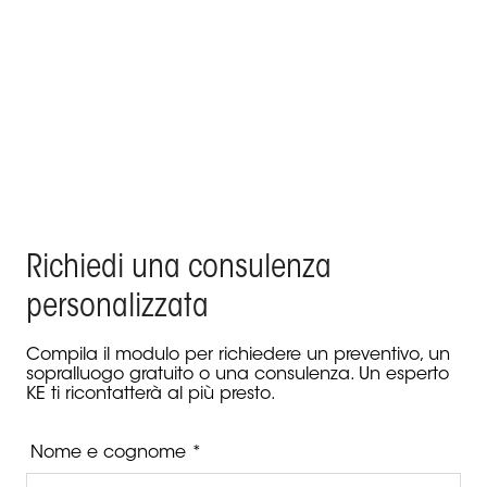
Il progetto su misura KE per la Rooftop Experience a
5 stelle di Palazzo Tirso nel centro di Cagliari
Prodotto Keplan - Palazzo Tirso, Cagliari
Richiedi una consulenza
personalizzata
Compila il modulo per richiedere un preventivo, un
sopralluogo gratuito o una consulenza. Un esperto
KE ti ricontatterà al più presto.
Nome e cognome *