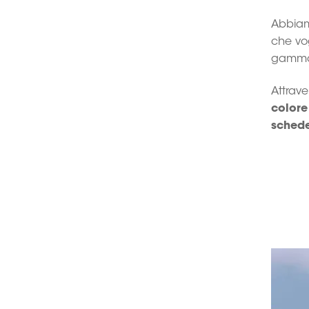
Abbiam
che vo
gamma
Attrave
colore 
schede