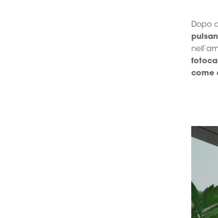
Dopo av
pulsan
nell’am
fotoc
come a