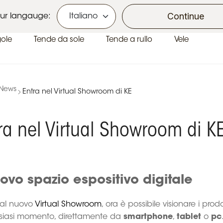
Ecobonus e Bonus Casa
Continue
ur langauge:
gole
Tende da sole
Tende a rullo
Vele
News
Entra nel Virtual Showroom di KE
ra nel Virtual Showroom di K
uovo spazio espositivo digitale
 al nuovo
Virtual Showroom
, ora è possibile visionare i prodo
lsiasi momento, direttamente da
smartphone
,
tablet
o
pc