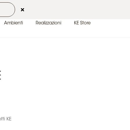
 2026
Contatti
Area Clienti
IT-IT
Ambienti
Realizzazioni
KE Store
E
tti KE
.