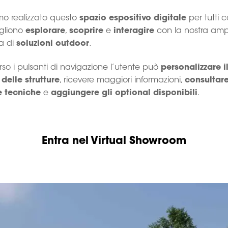
o realizzato questo
spazio espositivo digitale
per tutti c
gliono
esplorare
,
scoprire
e
interagire
con la nostra amp
 di
soluzioni outdoor
.
rso i pulsanti di navigazione l’utente può
personalizzare i
delle strutture
, ricevere maggiori informazioni,
consultare
 tecniche
e
aggiungere gli optional disponibili
.
Entra nel Virtual Showroom