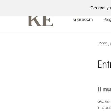
Architetti
Eventi
News
Choose yo
Glassroom
Per
Home
Ent
Il n
Grazie
in qua