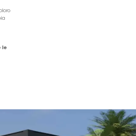
oloro
ia
l
 le