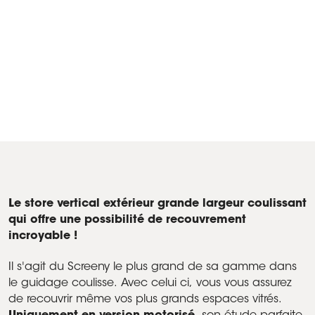
Screeny protège une villa près de la rivière en Italie
Produit Screeny 150 coulisse - Premariacco (Frioul-Vénétie
julienne), Italie
Le store vertical extérieur grande largeur coulissant
qui offre une possibilité de recouvrement
incroyable !
Il s'agit du Screeny le plus grand de sa gamme dans
le guidage coulisse. Avec celui ci, vous vous assurez
de recouvrir même vos plus grands espaces vitrés.