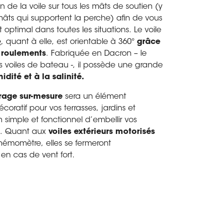
son de la voile sur tous les mâts de soutien (y
âts qui supportent la perche) afin de vous
 optimal dans toutes les situations. Le voile
e
, quant à elle, est orientable à 360°
grâce
 roulements
. Fabriquée en Dacron – le
es voiles de bateau -, il possède une grande
idité et à la salinité.
rage sur-mesure
sera un élément
ratif pour vos terrasses, jardins et
 simple et fonctionnel d’embellir vos
s. Quant aux
voiles extérieurs motorisés
némomètre, elles se fermeront
n cas de vent fort.