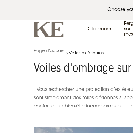
Architectes
Calendrier des événements
P
Choose yo
Per
Glassroom
sur
mes
Page d'accueil
Voiles extérieures
Voiles d'ombrage su
Vous recherchez une protection d’extérieure
sont simplement des toiles aériennes suspen
confort et un bien-être incomparables....
Lir