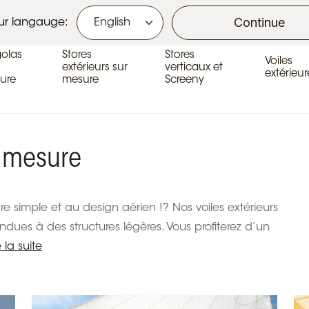
resse
Continue
ur langauge:
golas
Stores
Stores
Voiles
extérieurs sur
verticaux et
extérieur
ure
mesure
Screeny
r mesure
 simple et au design aérien !? Nos voiles extérieurs
dues à des structures légères. Vous profiterez d’un
e la suite