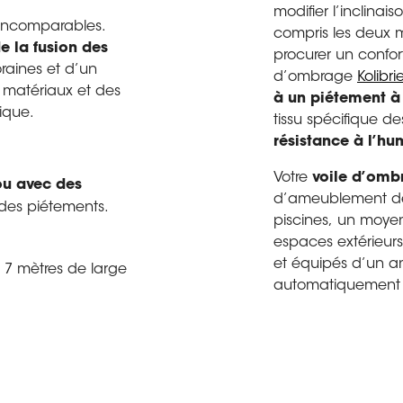
modifier l’inclinai
e incomparables.
compris les deux m
e la fusion des
procurer un confort
raines et d’un
d’ombrage
Kolibri
 matériaux et des
à un piétement à
ique.
tissu spécifique d
résistance à l’hum
Votre
voile d’omb
 ou avec des
d’ameublement déco
 des piétements.
piscines, un moyen
espaces extérieur
et équipés d’un a
x 7 mètres de large
automatiquement e