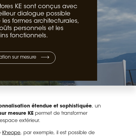
stores KE sont conçus avec
eilleur dialogue possible
 les formes architecturales,
oûts personnels et les
ins fonctionnels.
ation sur mesure
onnalisation étendue et sophistiquée
, un
sur mesure
KE
permet de transformer
espace extérieur.
e
Kheope
, par exemple, il est possible de