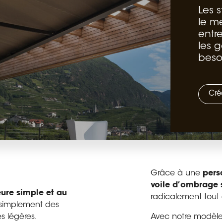
Les 
le m
entre
les g
beso
Cré
Grâce à une
pers
voile d’ombrage 
eure simple et au
radicalement tout 
t simplement des
s légères.
Avec notre modèl