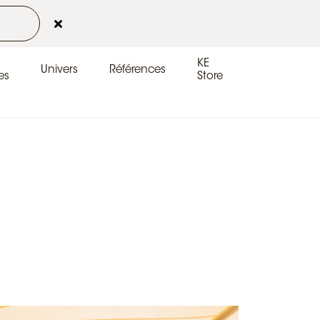
Contact
Espace client
FR-FR
KE
Univers
Références
es
Store