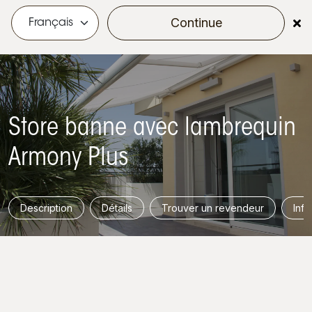
Continue
menu
Store banne avec lambrequin
Armony Plus
Description
Détails
Trouver un revendeur
Info