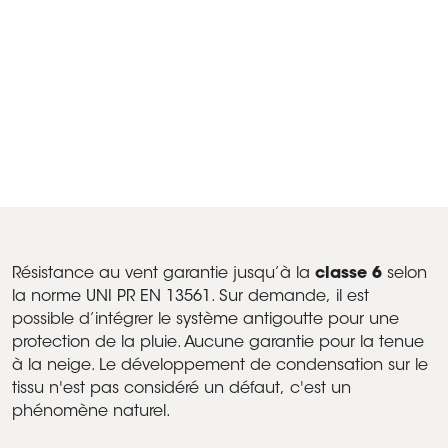
KE Protection solaire pour la maison de campagne "
Le Garzette " au Lido di Venezia
Produits A3, Vitrage panoramique, Fermetures latérales
pergola - Lido di Venezia, Italie
Résistance au vent garantie jusqu’à la
classe 6
selon
la norme UNI PR EN 13561. Sur demande, il est
possible d’intégrer le système antigoutte pour une
protection de la pluie. Aucune garantie pour la tenue
à la neige. Le développement de condensation sur le
tissu n'est pas considéré un défaut, c'est un
phénomène naturel.