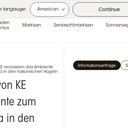
se
Continue
r langauge:
golen
Markisen
Senkrechtmarkisen
Sonnenseg
nius
Informationsanfrage
S
KE renovieren das Ambiente
la in den toskanischen Hügeln
von KE
ente zum
a in den