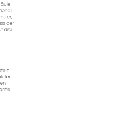
Säule,
tional
nster,
ass der
f drei
ellt
luter
den
antie