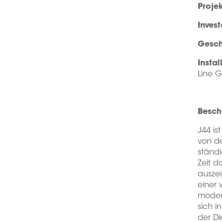
Proje
Invest
Gesch
Instal
Line G
Besch
J44 is
von de
ständi
Zeit d
auszei
einer 
modern
sich i
der Di