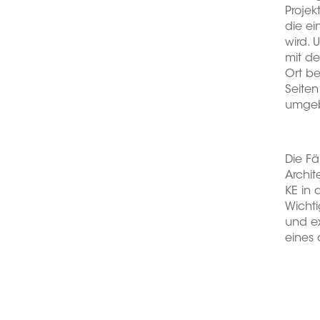
Projek
die ei
wird. 
mit de
Ort be
Seite
umge
Die Fä
Archit
KE in 
Wichti
und ex
eines 