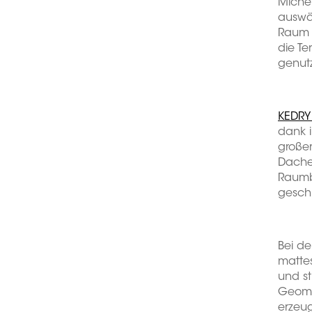
Michel
auswäh
Raum 
die Te
genut
KEDRY
dank i
großer
Dache
Raumbe
geschl
Bei de
mattes
und st
Geomet
erzeu