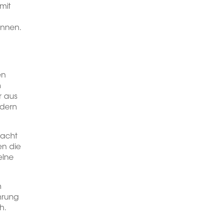
mit
önnen.
en
n
r aus
ndern
dacht
en die
elne
h
ahrung
h.