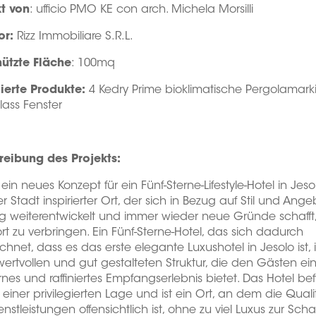
kt von
: ufficio PMO KE con arch. Michela Morsilli
or:
Rizz Immobiliare S.R.L.
ützte Fläche
: 100mq
lierte Produkte:
4 Kedry Prime bioklimatische Pergolamark
lass Fenster
reibung des Projekts:
t ein neues Konzept für ein Fünf-Sterne-Lifestyle-Hotel in Jesol
r Stadt inspirierter Ort, der sich in Bezug auf Stil und Ang
g weiterentwickelt und immer wieder neue Gründe schafft,
ort zu verbringen. Ein Fünf-Sterne-Hotel, das sich dadurch
chnet, dass es das erste elegante Luxushotel in Jesolo ist, 
wertvollen und gut gestalteten Struktur, die den Gästen ei
es und raffiniertes Empfangserlebnis bietet. Das Hotel bef
n einer privilegierten Lage und ist ein Ort, an dem die Quali
enstleistungen offensichtlich ist, ohne zu viel Luxus zur Sch