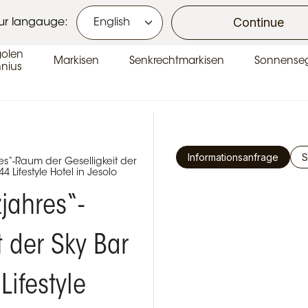
se
Continue
ur langauge:
golen
Markisen
Senkrechtmarkisen
Sonnenseg
nius
Informationsanfrage
S
es“-Raum der Geselligkeit der
4 Lifestyle Hotel in Jesolo
jahres“-
 der Sky Bar
Lifestyle