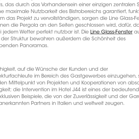
ts, das durch das Vorhandensein einer einzigen zentralen 
ne maximale Nutzbarkeit des Bistrobereichs garantiert, funk
Um das Projekt zu vervollständigen, sorgen die Line Glass-Fe
nen die Pergola an den Seiten geschlossen wird, dafür, d
i jedem Wetter perfekt nutzbar ist. Die
Line Glass-Fenster
au
n der Struktur bewahren außerdem die Schönheit des
benden Panoramas.
higkeit, auf die Wünsche der Kunden und der
ekturfachleute im Bereich des Gastgewerbes einzugehen, st
den Mittelpunkt von Projekten und Kooperationen von abso
gkeit; die Intervention im Hotel J44 ist eines der bedeuten
klusiven Beispiele, die von der Zuverlässigkeit und der Gar
anerkannten Partners in Italien und weltweit zeugen.