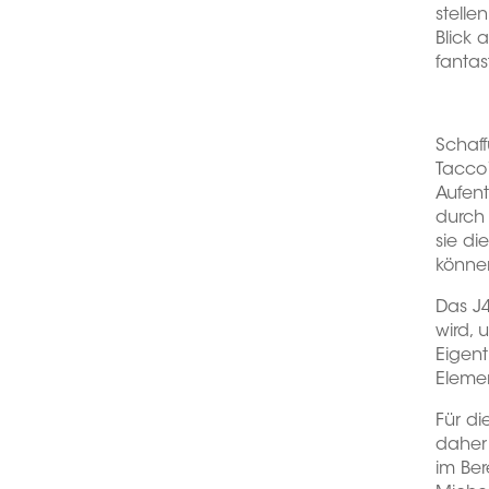
stelle
Blick 
fantas
Schaff
Tacco
Aufen
durch 
sie di
könne
Das J4
wird, 
Eigent
Eleme
Für d
dahe
im Be