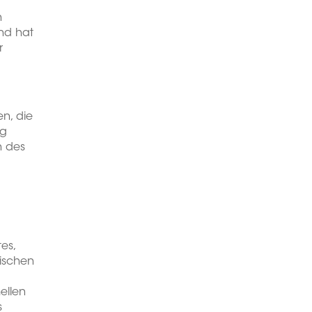
n
nd hat
r
n, die
ng
n des
es,
tischen
ellen
s