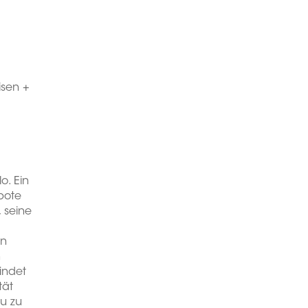
isen +
o. Ein
ebote
 seine
in
n
indet
tät
au zu