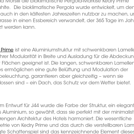
a Morsilli die bioklimatische Pergola-Markise Kedry Prime
lte. Die bioklimatische Pergola wurde entwickelt, um de
auch in den kältesten Jahreszeiten nutzbar zu machen, u
rrasse in einen Essbereich verwandelt, der 365 Tage im Jah
zt werden kann.
 Prime
ist eine Aluminiumstruktur mit schwenkbaren Lamelle
hrer Modularität in Breite und Ausladung für die Abdecku
 Flächen geeignet ist. Die langen, schwenkbaren Lamelle
s ermöglichen eine gute Belüftung und Modulation der
leuchtung, garantieren aber gleichzeitig – wenn sie
ossen sind – ein Dach, das Schutz vor dem Wetter bietet.
m Entwurf für J44 wurde die Farbe der Struktur, ein elegant
 Aluminium, so gewählt, dass sie perfekt mit der minimalis
rengen Architektur des Hotels harmoniert. Die wesentliche
rie von Kedry Prime und das durch die verstellbaren Lam
gte Schattenspiel sind das kennzeichnende Element diese