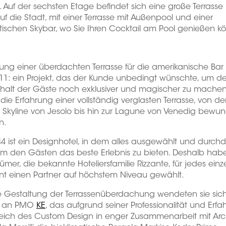
n. Auf der sechsten Etage befindet sich eine große Terrasse 
auf die Stadt, mit einer Terrasse mit Außenpool und einer
tischen Skybar, wo Sie Ihren Cocktail am Pool genießen k
ung einer überdachten Terrasse für die amerikanische Bar
11: ein Projekt, das der Kunde unbedingt wünschte, um d
thalt der Gäste noch exklusiver und magischer zu mache
die Erfahrung einer vollständig verglasten Terrasse, von de
e Skyline von Jesolo bis hin zur Lagune von Venedig bewu
n.
4 ist ein Designhotel, in dem alles ausgewählt und durch
um den Gästen das beste Erlebnis zu bieten. Deshalb hab
ümer, die bekannte Hoteliersfamilie Rizzante, für jedes einz
nt einen Partner auf höchstem Niveau gewählt.
ie Gestaltung der Terrassenüberdachung wendeten sie sic
r an PMO
KE
, das aufgrund seiner Professionalität und Erf
reich des Custom Design in enger Zusammenarbeit mit Arc