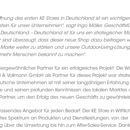
.
ffnung des ersten KE Stores in Deutschland ist ein wichtiger
tein für unser Unternehmen", sagt Ingo Möller, Geschäftsf
Deutschland. - Deutschland ist für uns ein strategischer Ma
r sind überzeugt, dass dieser neue Shop dazu beitragen wi
 Marke weiter zu stärken und unsere Outdoor-Living-Lösun
mehr Menschen bekannt zu machen".
ergewöhnlicher Partner für ein erfolgreiches Projekt: Die W
 & Vollmann GmbH als Partner für dieses Projekt war strate
utsche Unternehmen ist mit seiner langjährigen Erfahrung 
e und seinen profunden Kenntnissen des lokalen Marktes 
 Partner, um den Erfolg des neuen Geschäfts zu gewährleis
assendes Angebot für jeden Bedarf: Der KE Store in Wittlich
eites Spektrum an Produkten und Dienstleistungen, von der
g über die Umsetzung bis hin zum After-Sales-Service. Dan