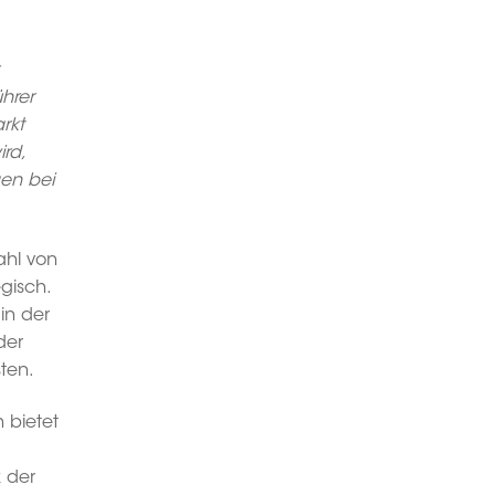
ührer
rkt
rd,
gen bei
ahl von
gisch.
in der
der
ten.
 bietet
k der