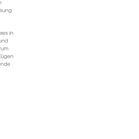
n
ösung
res in
 und
 zum
 Zügen
hende