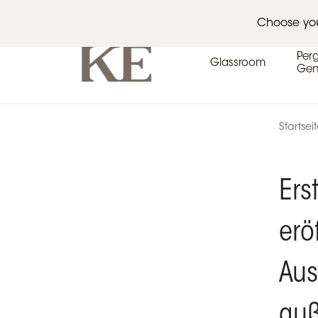
Architekten
Veranstaltungskalender
Pres
Choose yo
Per
Glassroom
Gen
Startsei
Ers
erö
Aus
auß