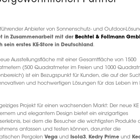
n führender Anbieter von Sonnenschutz- und Outdoor-Lösun
et in Zusammenarbeit mit der
Bechtel & Follmann Gmb
ch sein erstes KE-Store in Deutschland
.
neue Ausstellungsfläche mit einer Gesamtfläche von 1500
tmetern (500 Quadratmeter im Freien und 1000 Quadrat
nbereich) ist ein Bezugspunkt für Kunden, die auf der Suc
nnovativen und hochwertigen Lösungen für das Leben im 
rgeiziges Projekt für einen wachsenden Markt: Der neue KE
ernem und elegantem Design bietet ein einzigartiges
serlebnis, bei dem die Besucher die wichtigsten Produkte 
ehmens anfassen und testen können, darunter die
matischen Pergolen
Vega
und
Isola3
,
Kedry Prime
und
Ked