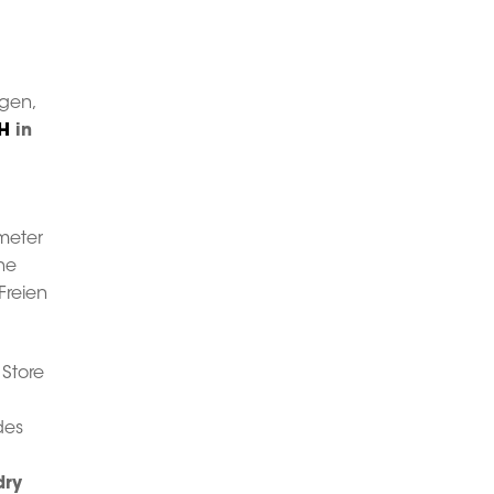
gen,
H
in
meter
he
Freien
 Store
des
ry