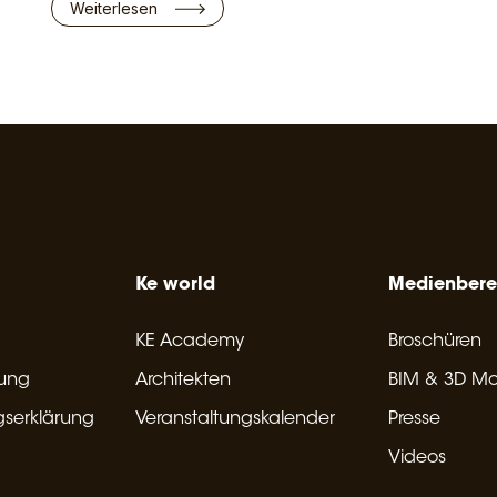
Weiterlesen
Ke world
Medienbere
KE Academy
Broschüren
rung
Architekten
BIM & 3D Mo
gserklärung
Veranstaltungskalender
Presse
Videos