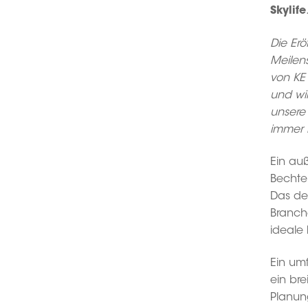
Skylife
Die Erö
Meilens
von KE 
und wi
unsere
immer 
Ein auß
Bechtel
Das de
Branch
ideale
Ein umf
ein br
Planun