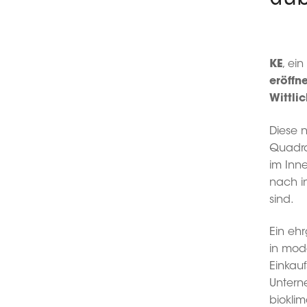
KE
, ei
eröffn
Wittli
Diese 
Quadra
im Inne
nach i
sind.
Ein eh
in mod
Einkauf
Untern
biokli