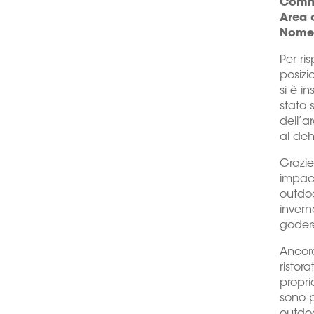
Comm
Area 
Nome 
Per ri
posizi
si è i
stato 
dell’a
al deh
Grazie
impac
outdoo
invern
godere
Ancora
ristor
propri
sono p