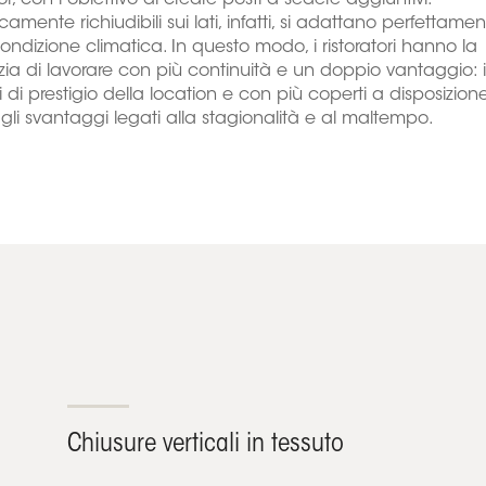
r, con l’obiettivo di creare posti a sedere aggiuntivi.
camente richiudibili sui lati, infatti, si adattano perfettame
ondizione climatica. In questo modo, i ristoratori hanno la
ia di lavorare con più continuità e un doppio vantaggio: 
i di prestigio della location e con più coperti a disposizione
gli svantaggi legati alla stagionalità e al maltempo.
Chiusure verticali in tessuto