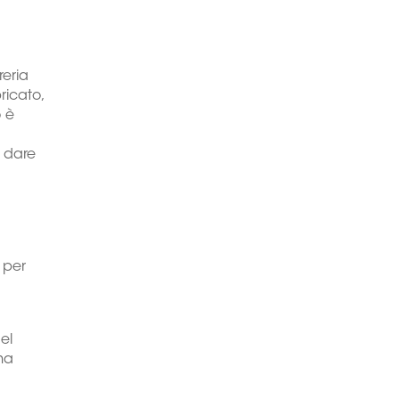
reria
ricato,
o è
a dare
 per
el
ma