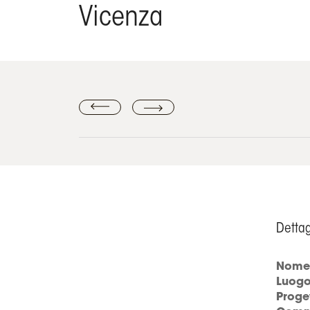
Vicenza
Dettag
Nome 
Luog
Proge