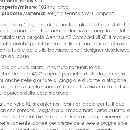
ittente
: Bimas S.r.l.
coperta/misure
: 102 mq. circa
prodotto/sistema:
Pergola Gennius A2 Compact
spondere all’esigenza di aumentare gli spazi fruibili della bir
onando una copertura nei due terrazzi ad angolo del fabb
nstallata una pergola Gennius A2 Compact di KE. Il modell
scelto perché perfettamente in linea con i canoni classici
rchitettura e dello stile bavarese che il designer desiderav
ors del posto.
 alle chiusure laterali in tessuto richiudibile ad
chettamento, A2 Compact permette di sfruttare la zona
r anche nelle giornate di pioggia e durante la stagione
ale. La movimentazione elettrica ne favorisce la riapertura,
 appieno della bella stagione.
 una volta KE si conferma il partner ideale per tutti quei
atori che sentono l’esigenza di rimodernare l’area esterna d
o locale. Le strutture non solo hanno un design ricercato, 
erfettamente idonee per creare delle vere e proprie isole