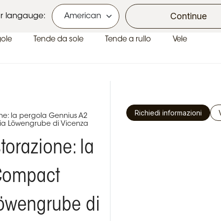
Ecobonus e Bonus Casa
Continue
r langauge:
gole
Tende da sole
Tende a rullo
Vele
Richiedi informazioni
ione: la pergola Gennius A2
ria Löwengrube di Vicenza
storazione: la
Compact
 Löwengrube di