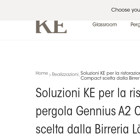
Architetti
Eventi
News
Choose you
Glassroom
Per
Home
Soluzioni KE per la ristoraz
Realizzazioni
Compact scelta dalla Birre
Soluzioni KE per la ri
pergola Gennius A2 
scelta dalla Birreria