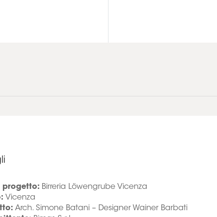
li
progetto:
Birreria Löwengrube Vicenza
o:
Vicenza
tto:
Arch. Simone Batani – Designer Wainer Barbati