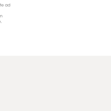
nte ad
in
,