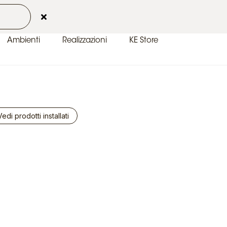
 2026
Contatti
Area Clienti
IT-IT
Ambienti
Realizzazioni
KE Store
Vedi prodotti installati