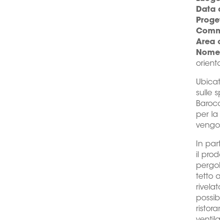
Data 
Proge
Comm
Area 
Nome 
orient
Ubicat
sulle 
Barocc
per la
vengon
In par
il pro
pergol
tetto 
rivela
possib
ristor