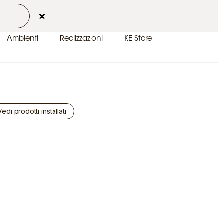
 2026
Contatti
Area Clienti
IT-IT
Ambienti
Realizzazioni
KE Store
Vedi prodotti installati