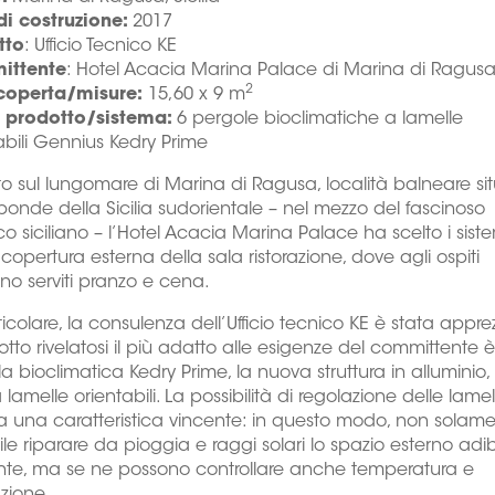
di costruzione:
2017
tto
: Ufficio Tecnico KE
ittente
: Hotel Acacia Marina Palace di Marina di Ragus
2
coperta/misure:
15,60 x 9 m
prodotto/sistema:
6 pergole bioclimatiche a lamelle
abili Gennius Kedry Prime
o sul lungomare di Marina di Ragusa, località balneare si
sponde della Sicilia sudorientale – nel mezzo del fascinoso
o siciliano – l’Hotel Acacia Marina Palace ha scelto i sist
 copertura esterna della sala ristorazione, dove agli ospiti
o serviti pranzo e cena.
ticolare, la consulenza dell’Ufficio tecnico KE è stata appre
dotto rivelatosi il più adatto alle esigenze del committente è
a bioclimatica Kedry Prime, la nuova struttura in alluminio, 
a lamelle orientabili. La possibilità di regolazione delle lamel
ta una caratteristica vincente: in questo modo, non solam
ile riparare da pioggia e raggi solari lo spazio esterno adib
ante, ma se ne possono controllare anche temperatura e