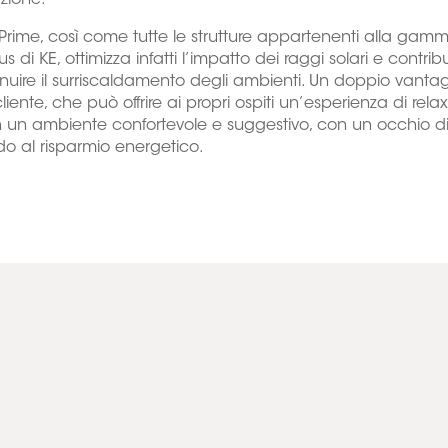
azione.
Prime, così come tutte le strutture appartenenti alla gam
s di KE, ottimizza infatti l’impatto dei raggi solari e contrib
nuire il surriscaldamento degli ambienti. Un doppio vanta
 cliente, che può offrire ai propri ospiti un’esperienza di rela
n un ambiente confortevole e suggestivo, con un occhio d
do al risparmio energetico.