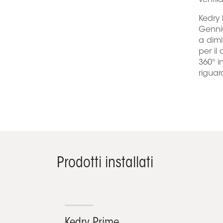
ventil
Kedry 
Genniu
a dimi
per il
360° i
riguar
Prodotti installati