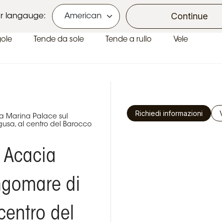
Ecobonus e Bonus Casa
Continue
r langauge:
gole
Tende da sole
Tende a rullo
Vele
Richiedi informazioni
ia Marina Palace sul
usa, al centro del Barocco
o Acacia
ngomare di
centro del