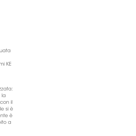
a
tuata
emi KE
zzata:
 la
con il
le si è
ente è
ito a