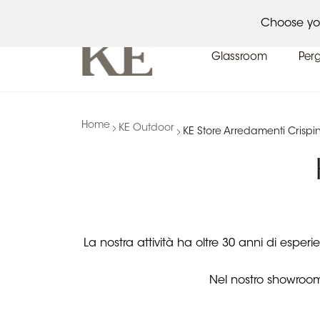
Architetti
Eventi
News
Choose yo
Glassroom
Per
Home
KE Outdoor
KE Store Arredamenti Crispi
La nostra attività ha oltre 30 anni di esper
Nel nostro showroom