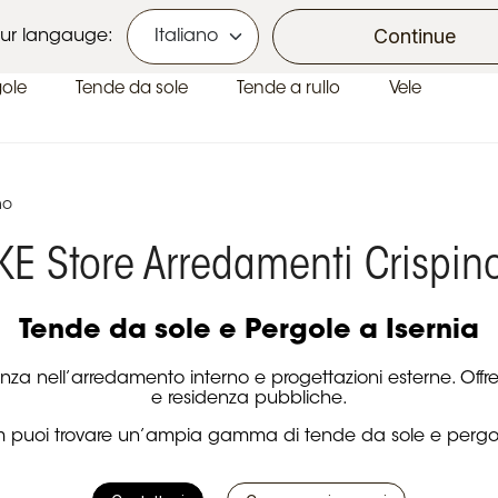
Ecobonus e Bonus Casa
Continue
ur langauge:
gole
Tende da sole
Tende a rullo
Vele
no
KE Store Arredamenti Crispin
Tende da sole e Pergole a Isernia
ienza nell’arredamento interno e progettazioni esterne. Offr
e residenza pubbliche.
 puoi trovare un’ampia gamma di tende da sole e pergole