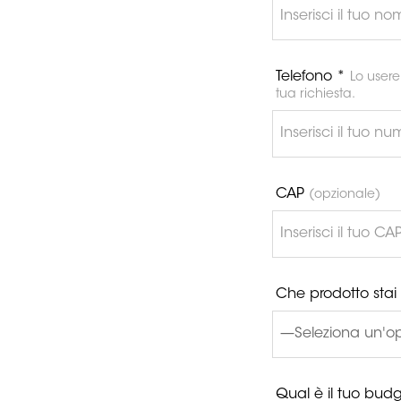
Telefono *
Lo usere
tua richiesta.
CAP
(opzionale)
Che prodotto sta
Qual è il tuo bud