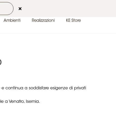
 2026
Contatti
Area Clienti
IT-IT
Ambienti
Realizzazioni
KE Store
o
e e continua a soddisfare esigenze di privati
 a Venafro, Isernia.