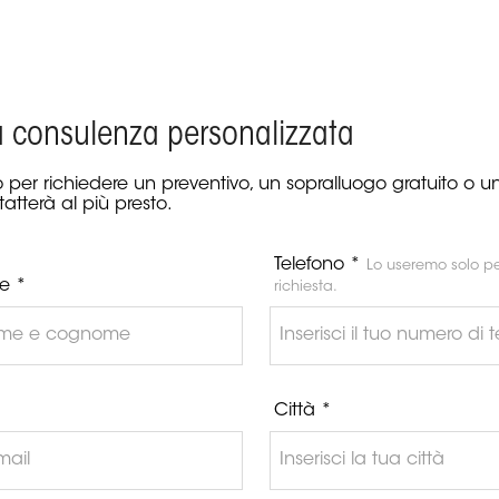
a consulenza personalizzata
 per richiedere un preventivo, un sopralluogo gratuito o 
tatterà al più presto.
Telefono *
Lo useremo solo pe
e *
richiesta.
Città *