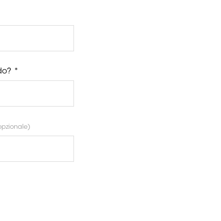
do? *
pzionale)