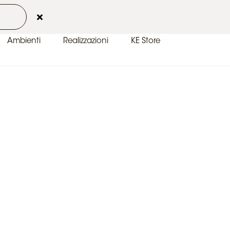
 2026
Contatti
Area Clienti
IT-IT
Ambienti
Realizzazioni
KE Store