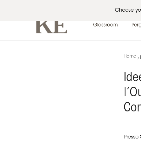
Architetti
Eventi
News
Choose yo
Glassroom
Per
Home
Ide
l’O
Com
Presso