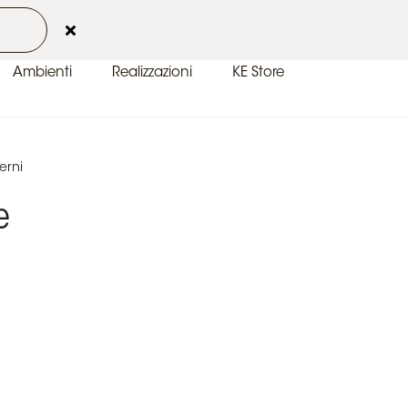
 2026
Contatti
Area Clienti
IT-IT
Ambienti
Realizzazioni
KE Store
erni
e