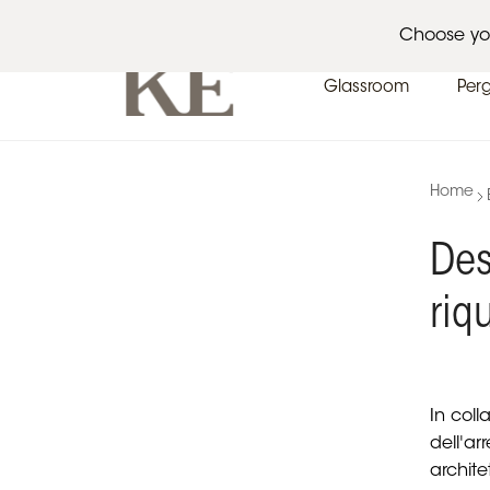
Architetti
Eventi
News
Choose yo
Glassroom
Per
Home
Des
riq
In col
dell'a
architet