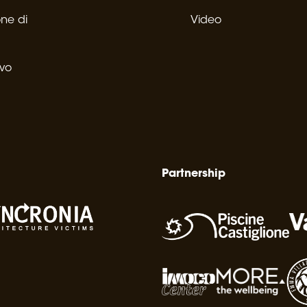
one di
Video
ivo
Partnership