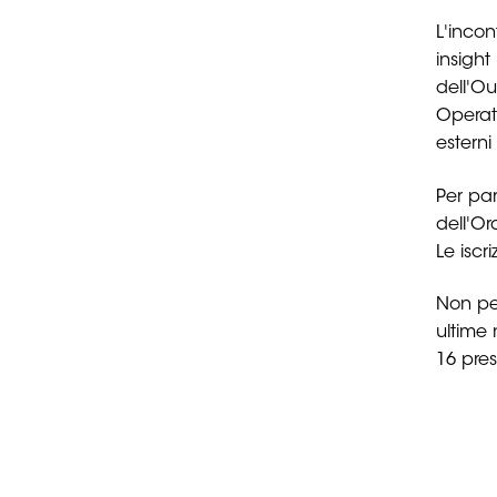
L'inco
insight
dell'O
Operat
esterni
Per par
dell'Or
Le iscr
Non per
ultime 
16 pre