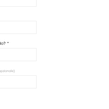
do? *
pzionale)