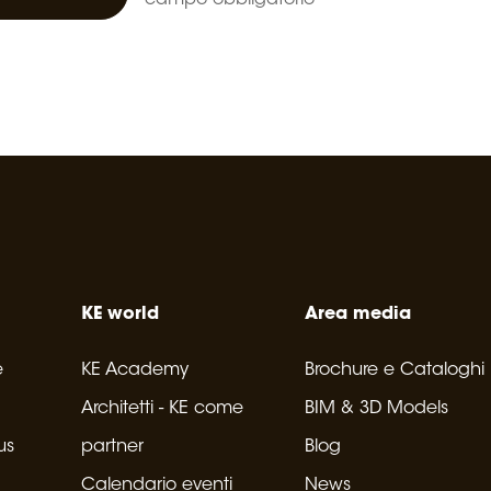
* campo obbligatorio
KE world
Area media
e
KE Academy
Brochure e Cataloghi
Architetti - KE come
BIM & 3D Models
us
partner
Blog
Calendario eventi
News