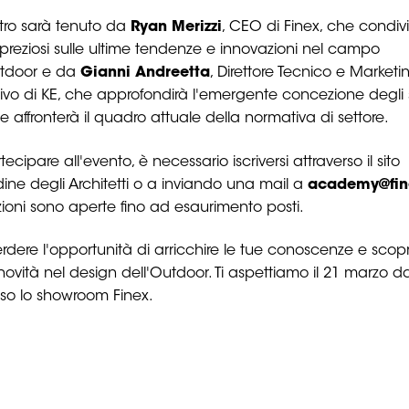
ntro sarà tenuto da
Ryan Merizzi
, CEO di Finex, che condiv
 preziosi sulle ultime tendenze e innovazioni nel campo
utdoor e da
Gianni Andreetta
, Direttore Tecnico e Marketi
ivo di KE, che approfondirà l'emergente concezione degli 
 e affronterà il quadro attuale della normativa di settore.
tecipare all'evento, è necessario iscriversi attraverso il sito
dine degli Architetti o a inviando una mail a
academy@fine
izioni sono aperte fino ad esaurimento posti.
dere l'opportunità di arricchire le tue conoscenze e scopri
novità nel design dell'Outdoor. Ti aspettiamo il 21 marzo da
sso lo showroom Finex.