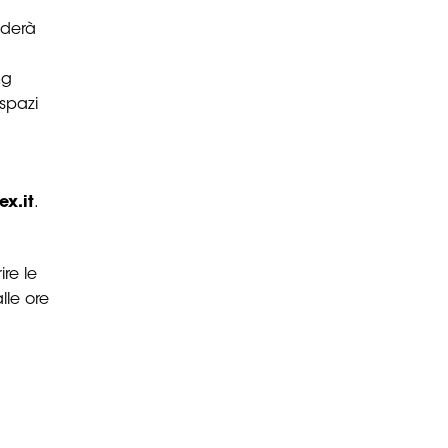
iderà
ng
spazi
x.it
.
re le
lle ore