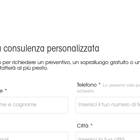
a consulenza personalizzata
 per richiedere un preventivo, un sopralluogo gratuito o 
tatterà al più presto.
Telefono *
Lo useremo solo pe
e *
richiesta.
Città *