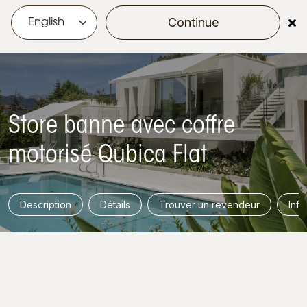
Continue
menu
Store banne avec coffre
motorisé Qubica Flat
Description
Détails
Trouver un revendeur
Info