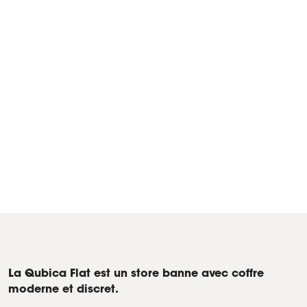
Les stores solaires QUBICA Flat rénovent les vitrines
du Plato Chic Superfood à Milan
Produits Store banne avec coffre motorisé Qubica Flat, Kit
Lumière & Musique - Milan
La Qubica Flat est un store banne avec coffre
moderne et discret.