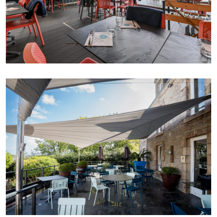
bénéficie d’un emplacement exceptionnel au
cœur de la Pointe de Trévignon. Pour transformer…
Lire la suite
L’Azimut : une intégration sur mesure au service
du confort
Situé sur le port de plaisance de La Trinité-sur-Mer,
le restaurant L’Azimut a souhaité équiper sa
terrasse d’une solution de…
Lire la suite