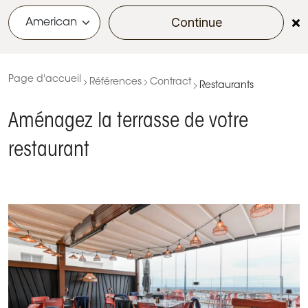
Continue
menu
Page d'accueil
Références
Contract
Restaurants
Aménagez la terrasse de votre
restaurant
Transformer une terrasse exposée en espace de
vie toute l’année
Face à l’Atlantique, le restaurant Le Casier