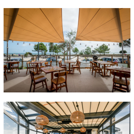
La Canopée : des voiles d’ombrage pour profiter
pleinement de la baie de Quiberon
Situé à Carnac, le restaurant La Canopée profite
d’un emplacement privilégié avec une vue
directe sur la baie de Quiberon.…
Lire la suite
La Voile Blanche : Intégration sur mesure pour
une terrasse panoramique à Ouistreham