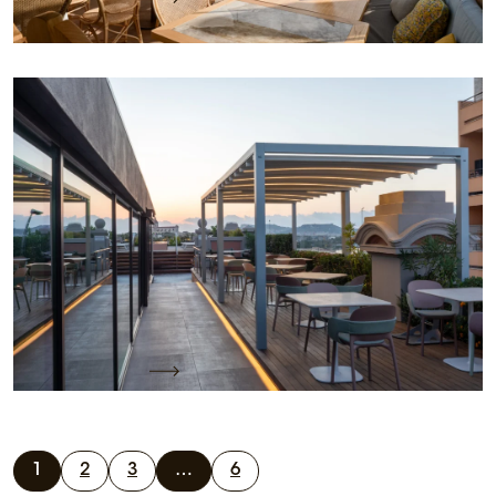
Un projet sur mesure KE pour l’expérience
Rooftop 5 étoiles de Palazzo Tirso au centre de
Cagliari
Nom du projet : Palazzo Tirso Localisation : Cagliari
Projet réalisé par : bureau PMO KE Client : Palazzo
Tirso…
Lire la suite
1
2
3
…
6