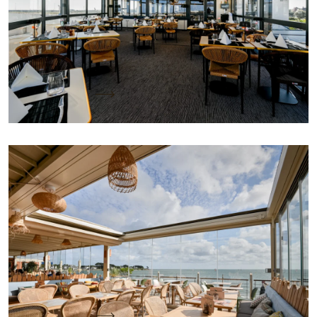
À Ouistreham, le restaurant La Voile Blanche
réinvente sa terrasse panoramique grâce à une
pergola sur mesure KE installée par…
Lire la suite
Architecture et confort en bord de mer au
restaurant Le Sans Souci
Nom du projet : Restaurant Le Sans
SouciLocalisation : Bénodet, Bretagne, France –
terrasse surplombant la plage du TrézProjet par…
Lire la suite