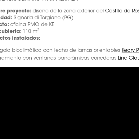
e proyecto:
diseño de la zona exterior del
Castillo de R
idad:
Signoria di Torgiano (PG)
cto:
oficina PMO de KE
2
cubierta
: 110 m
ctos instalados:
gola bioclimática con techo de lamas orientables
Kedry 
rramiento con ventanas panorámicas correderas
Line Gla