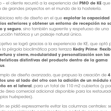
lo – el cliente recurrió a la experiencia del
PMO de KE
que 
 de grandes proyectos en el mundo de la hostelería.
bicioso reto de diseño en el que
explotar la capacidad 
ios exteriores y obtener un entorno de recepción no s
o y seguro
, sino también sugerente y respetuoso de una
ucción histórica y un paisaje natural único.
bjetivo se logró gracias a la experiencia de KE, que optó p
 la pérgola bioclimática para terraza
Kedry Prime
:
flexib
ertura y cierre, modularidad y personalización son las
terísticas distintivas del producto dentro de la gama
us
.
emplo de diseño avanzado, que propuso la creación de
4
os uno al lado del otro con la adición de un módulo
ño en el lateral
, para un total de 110 m2 cubiertos (y por
de área comercial adicional disponible para los restaurad
opios huéspedes).
n se pidió expresamente evitar las columnas centrales: s