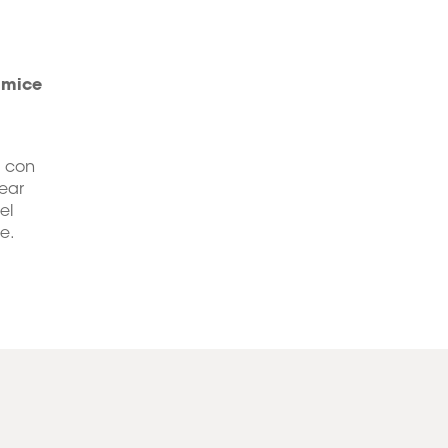
imice
s con
ear
el
e.