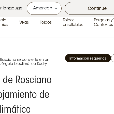
s area
Continue
r langauge:
gola
Toldos
Pergolas y
Velas
Toldos
nius
enrollables
Contextos 
Información requerida
e Rosciano se convierte en un
pérgola bioclimática Kedry
lo de Rosciano
lojamiento de
limática