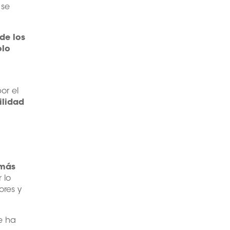
se
de los
olo
or el
ilidad
 más
 lo
ores y
e ha