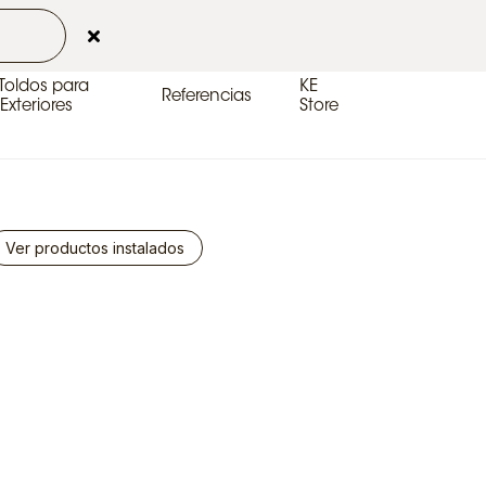
Contactos
Área de clientes
ES-ES
 Toldos para
KE
Referencias
Exteriores
Store
Ver productos instalados