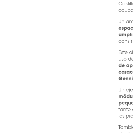
Castil
ocupa
Un am
espac
ampli
constr
Este o
uso de
de ap
carac
Genni
Un ej
módul
peque
tanto 
los pr
Tambié