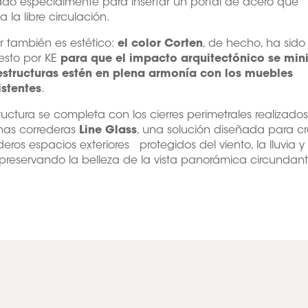
ado especialmente para insertar un portal de acero que
a la libre circulación.
or también es estético:
el color Corten
, de hecho, ha sido
esto por KE
para que el impacto arquitectónico se min
 estructuras estén en plena armonía con los muebles
istentes
.
ructura se completa con los cierres perimetrales realizado
nas correderas
Line Glass
, una solución diseñada para cr
eros espacios exteriores protegidos del viento, la lluvia y 
 preservando la belleza de la vista panorámica circundant