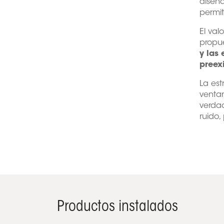
diseñ
permit
El val
propu
y las
preex
La est
venta
verdad
ruido,
Productos instalados