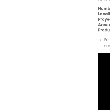
Nombr
Local
Proye
Area 
Produ
Pér
ce