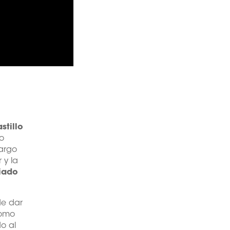
stillo
uo
cargo
 y la
iado
de dar
como
o al