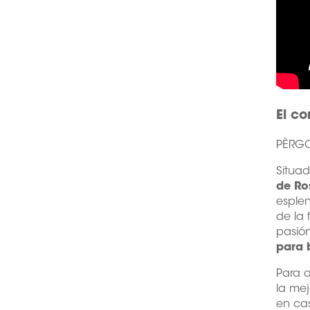
El co
PÈRGO
Situad
de Ro
esplen
de la 
pasión
para 
Para a
la me
en cas