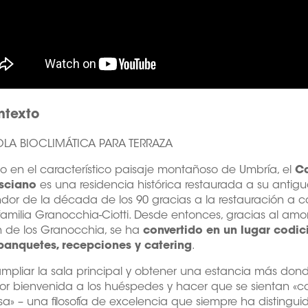
ntexto
LA BIOCLIMÁTICA PARA TERRAZA
o en el característico paisaje montañoso de Umbría, el
Ca
sciano
es una residencia histórica restaurada a su antig
dor de la década de los 90 gracias a la restauración a 
familia Granocchia-Ciotti. Desde entonces, gracias al amor
 de los Granocchia, se ha
convertido en un lugar codic
banquetes, recepciones y catering
.
mpliar la sala principal y obtener una estancia más don
jor bienvenida a los huéspedes y hacer que se sientan «
a» – una filosofía de excelencia que siempre ha distinguid