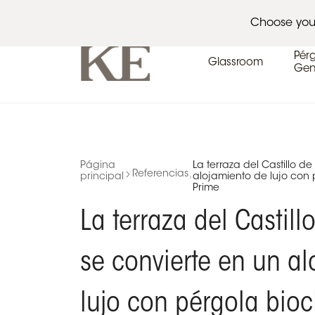
Arcquitectos
Calendario de eventos
Pres
Choose you
Pér
Glassroom
Gen
Página
La terraza del Castillo d
Referencias
principal
alojamiento de lujo con 
Prime
La terraza del Castil
se convierte en un a
lujo con pérgola bioc