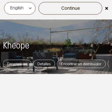
Continue
menu
Kheope
Descripción
Detalles
Encontrar un distribuidor