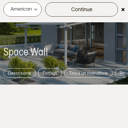
Continue
menu
Space Wall
Descrizione
Dettagli
Trova un rivenditore
Rich