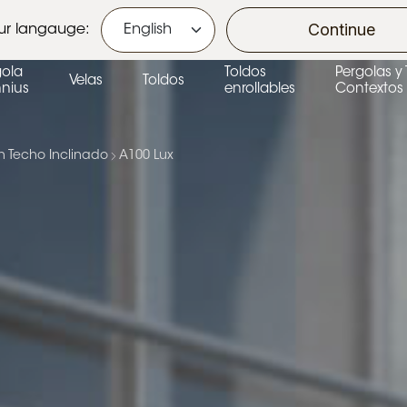
s area
Continue
ur langauge:
gola
Toldos
Pergolas y
Velas
Toldos
nius
enrollables
Contextos 
n Techo Inclinado
A100 Lux