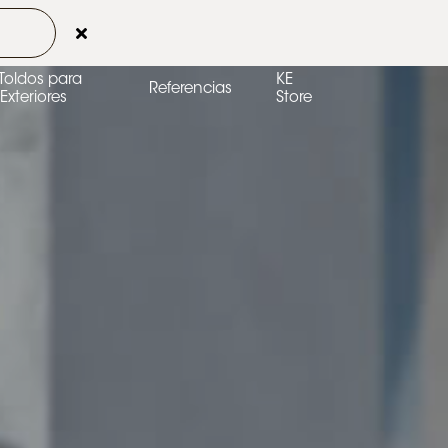
Contactos
Área de clientes
ES-ES
 Toldos para
KE
Referencias
Exteriores
Store