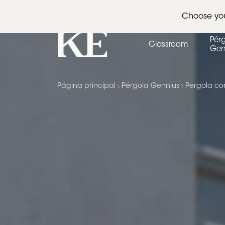
Arcquitectos
Calendario de eventos
Pres
Choose yo
Pér
Glassroom
Gen
Página principal
Pérgola Gennius
Pergola co